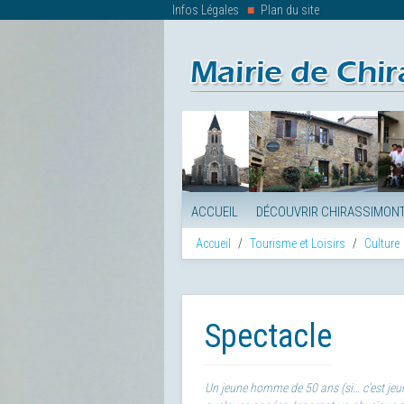
Infos Légales
Plan du site
ACCUEIL
DÉCOUVRIR CHIRASSIMON
Accueil
Tourisme et Loisirs
Culture
Spectacle
Un jeune homme de 50 ans (si… c'est jeune 