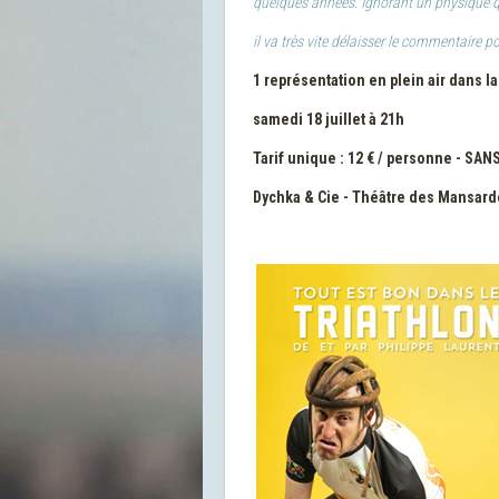
quelques années. Ignorant un physique qu
il va très vite délaisser le commentaire po
1 représentation en plein air dans l
samedi 18 juillet à 21h
Tarif unique : 12 € / personne - SA
Dychka & Cie - Théâtre des Mansarde