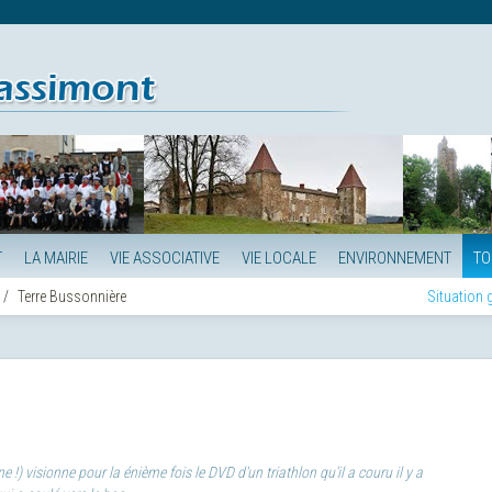
T
LA MAIRIE
VIE ASSOCIATIVE
VIE LOCALE
ENVIRONNEMENT
TO
Terre Bussonnière
Situation
!) visionne pour la énième fois le DVD d'un triathlon qu'il a couru il y a