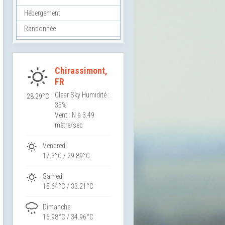
Hébergement
Randonnée
Chirassimont,
FR
Clear Sky
Humidité :
28.29°C
35%
Vent : N à 3.49
mètre/sec
Vendredi
17.3°C / 29.89°C
Samedi
15.64°C / 33.21°C
Dimanche
16.98°C / 34.96°C