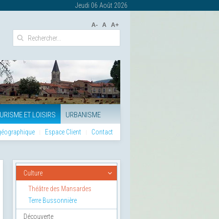
Jeudi 06 Août 2026
A-
A
A+
URISME ET LOISIRS
URBANISME
 géographique
Espace Client
Contact
Culture
Théâtre des Mansardes
Terre Bussonnière
Découverte