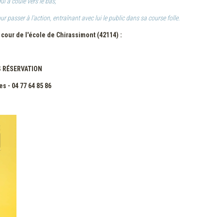
i a coulé vers le bas,
ur passer à l'action, entraînant avec lui le public dans sa course folle.
a cour de l'école de Chirassimont (42114) :
NS RÉSERVATION
s - 04 77 64 85 86