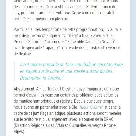
Cette année, nous innovons avec des concerts de qualité dans
des lieux insolites. On investit la carrière de St Symphorien de
Lay, pour programmer ce virtuose. Ce sera un concert gratuit
pour fêter la musique en plein air.
Parmi les autres temps forts de cette programmation, il y aura le
petit déjeuner acrobatique à l’"Ortillère" à Neaux avec la "Cie
Presque Siamoise" ou encore l’"Ensemble Canticum Novum"
avec le spectacle "Tapanak" à la résidence d’artistes «La Ferme»
de Neulise.
Il est même possible de faire une balade spectaculaire
en kayak sur la Loire et une soirée autour du feu…
Destination la Turakie !
Absolument. Ah, La Turakie ! C’est un pays imaginaire qui nous
permet d’ouvrir les yeux sur certaines problématiques actuelles
de manière humoristique et réaliste. Depuis quelques temps,
nous avons un partenariat avec la Cie
"Turak Théâtre"
, et dans le
cadre de ce jumelage artistique, plusieurs actions seront menées
sur le territoire et plus largement, avec le soutien de la DRAC
(Direction Régionale des Affaires Culturelles Auvergne Rhône-
Alpes).