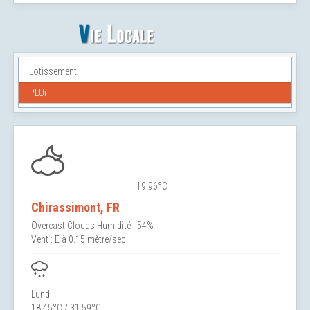
Lotissement
PLUi
19.96°C
Chirassimont, FR
Overcast Clouds
Humidité : 54%
Vent : E à 0.15 mètre/sec
Lundi
18.45°C / 31.59°C