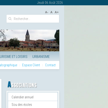
Jeudi 06 Août 2026
A-
A
A+
URISME ET LOISIRS
URBANISME
 géographique
Espace Client
Contact
Calendier annuel
Sou des écoles