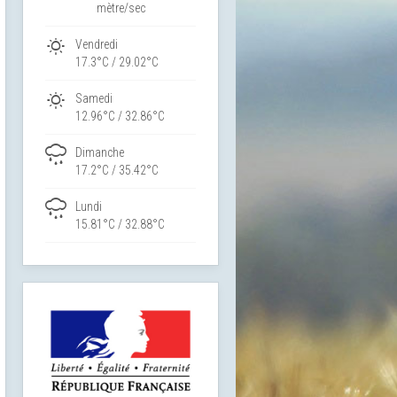
mètre/sec
Vendredi
17.3°C / 29.02°C
Samedi
12.96°C / 32.86°C
Dimanche
17.2°C / 35.42°C
Lundi
15.81°C / 32.88°C