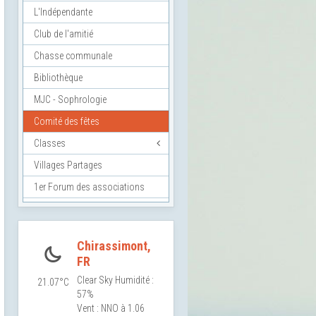
L'Indépendante
Club de l'amitié
Chasse communale
Bibliothèque
MJC - Sophrologie
Comité des fêtes
Classes
Villages Partages
1er Forum des associations
Chirassimont,
FR
Clear Sky
Humidité :
21.07°C
57%
Vent : NNO à 1.06