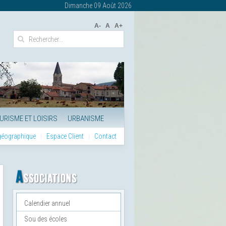
Dimanche 09 Août 2026
A-
A
A+
URISME ET LOISIRS
URBANISME
 géographique
Espace Client
Contact
Calendier annuel
Sou des écoles