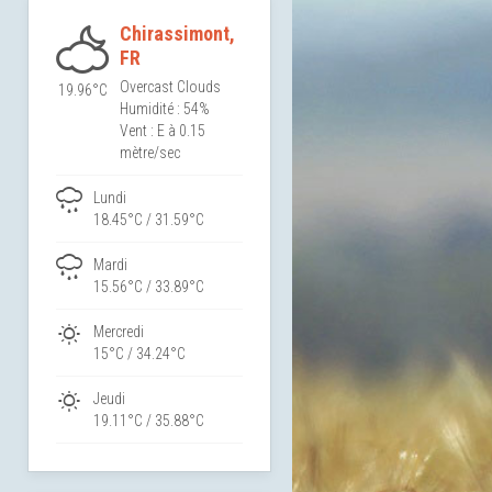
Chirassimont,
FR
Overcast Clouds
19.96°C
Humidité : 54%
Vent : E à 0.15
mètre/sec
Lundi
18.45°C / 31.59°C
Mardi
15.56°C / 33.89°C
Mercredi
15°C / 34.24°C
Jeudi
19.11°C / 35.88°C