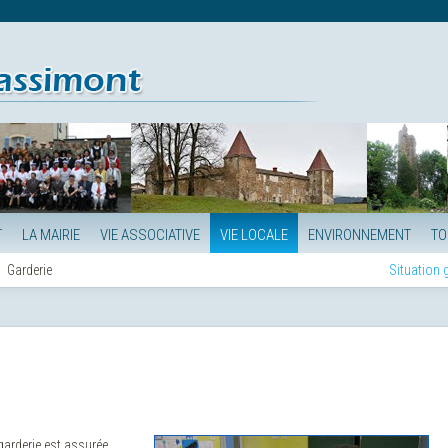
T
LA MAIRIE
VIE ASSOCIATIVE
VIE LOCALE
ENVIRONNEMENT
TO
Garderie
Situation
garderie est assurée