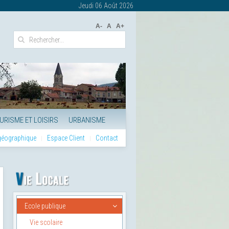
Jeudi 06 Août 2026
A-
A
A+
URISME ET LOISIRS
URBANISME
 géographique
Espace Client
Contact
Ecole publique
Vie scolaire