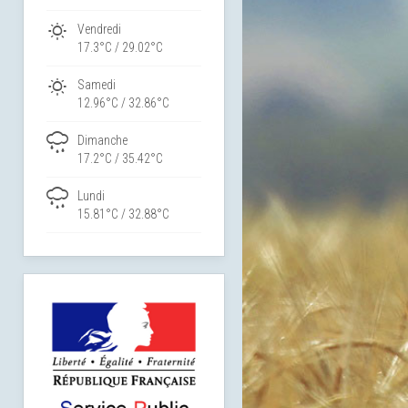
Vendredi
17.3°C / 29.02°C
Samedi
12.96°C / 32.86°C
Dimanche
17.2°C / 35.42°C
Lundi
15.81°C / 32.88°C